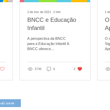
2 de nov. de 2021
∙
2
min
1 d
BNCC e Educação
O
Infantil
A
s
S
A perspectiva da BNCC
O 
d
para a Educação Infantil A
Sig
BNCC oferece
Ap
E
ferramentas para que haja
Sig
um equilíbrio entre as
se 
aprendizagens que...
Ap
2730
0
2
ond
nal.com