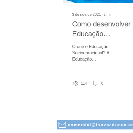
3 de nov. de 2021
∙
2
min
Como desenvolver
Educação
socioemocional na
O que é Educação
escolas?
Socioemocional? A
Educação
Socioemocional tem
como pilares o
desenvolvimento de duas
habilidades, que são as
114
0
habilidades...
comercial@inovaeducacio