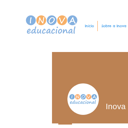
Início
Sobre a Inova
Inova