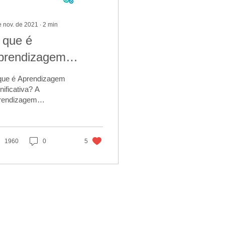
e nov. de 2021
∙
2
min
 que é
prendizagem
ignificativa e como
que é Aprendizagem
esenvolvê-la na
nificativa? A
rendizagem
ducação Infantil?
nificativa é aquela que
difere da
rendizagem Mecânica,
e o indivíduo...
1960
0
5